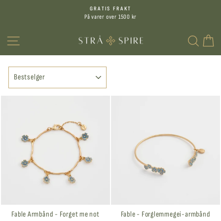
Hopp
GRATIS FRAKT
til
På varer over 1500 kr
Sett
innhold
på
MENY
SØK
H
pause
SORTERER
Fable Armbånd - Forget me not
Fable - Forglemmegei-armbånd