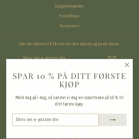
Salgsbetingelser
Frakt/Retur
Personvern
Vær den første til å få vite om våre største og beste tilbud.
SKRIV
ABONNER
INN
E-
POSTEN
"Lukk
SPAR 10 % PÅ DITT FØRSTE
DIN
Instagram
vindue
KJØP
SPRÅK
Meld deg på i dag, så sender vi deg en rabattkode på 10 % til
Norsk (bokmål)
ditt første kjøp.
SKRIV
ABONNER
INN
E-
© 2026 Strå & Spire AS
POSTEN
DIN