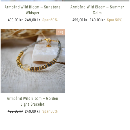
Armbånd Wild Bloom – Sunstone
Armbånd Wild Bloom – Summer
Whisper
Calm
Ordinær
Salgspris
Ordinær
Salgspris
499,00 kr
249,00 kr
Spar 50%
499,00 kr
249,00 kr
Spar 50%
pris
pris
Salg
Armbånd Wild Bloom – Golden
Light Bracelet
Ordinær
Salgspris
499,00 kr
249,00 kr
Spar 50%
pris