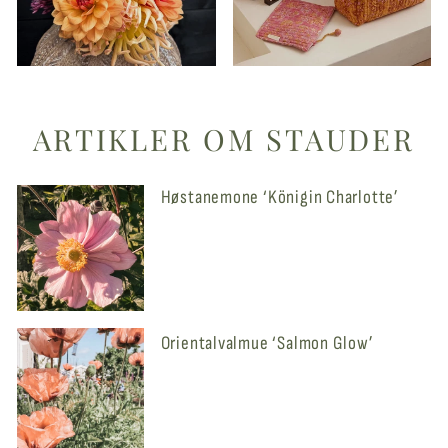
ARTIKLER OM STAUDER
Høstanemone ‘Königin Charlotte’
Orientalvalmue ‘Salmon Glow’