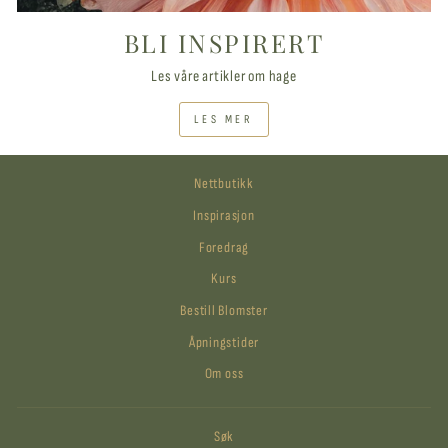
BLI INSPIRERT
Les våre artikler om hage
LES MER
Nettbutikk
Inspirasjon
Foredrag
Kurs
Bestill Blomster
Åpningstider
Om oss
Søk