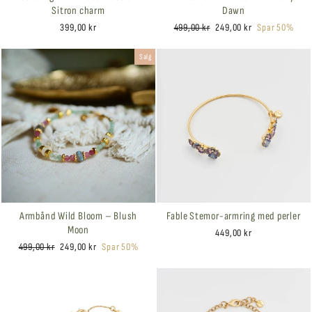
Sitron charm
Dawn
Ordinær
Salgspris
399,00 kr
499,00 kr
249,00 kr
Spar 50%
pris
Salg
Armbånd Wild Bloom – Blush
Fable Stemor-armring med perler
Moon
449,00 kr
Ordinær
Salgspris
499,00 kr
249,00 kr
Spar 50%
pris