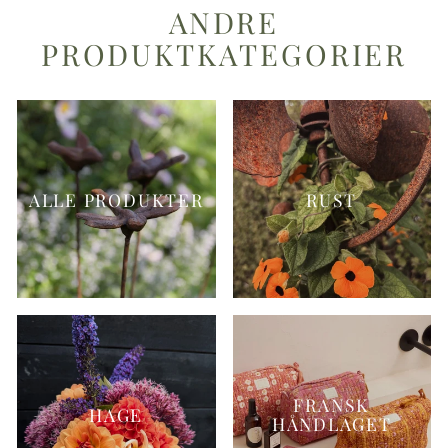
ANDRE
PRODUKTKATEGORIER
ALLE PRODUKTER
RUST
FRANSK
HAGE
HÅNDLAGET