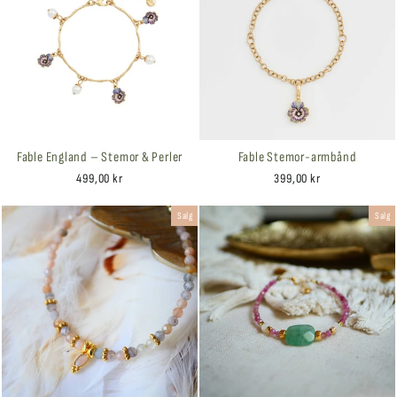
Fable England – Stemor & Perler
Fable Stemor-armbånd
499,00 kr
399,00 kr
Salg
Salg