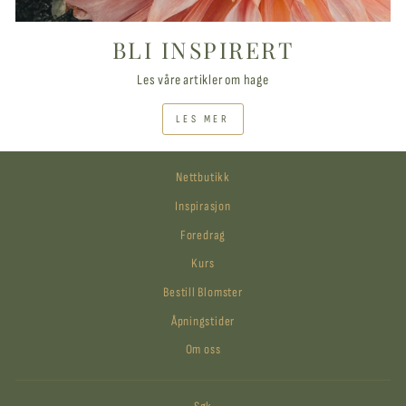
BLI INSPIRERT
Les våre artikler om hage
LES MER
Nettbutikk
Inspirasjon
Foredrag
Kurs
Bestill Blomster
Åpningstider
Om oss