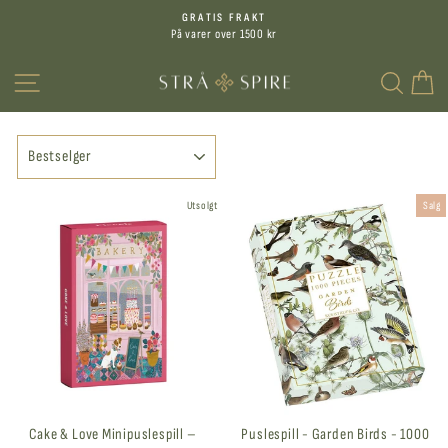
Hopp
GRATIS FRAKT
til
På varer over 1500 kr
Sett
innhold
på
MENY
SØK
H
pause
SORTERER
Utsolgt
Salg
Cake & Love Minipuslespill –
Puslespill - Garden Birds - 1000