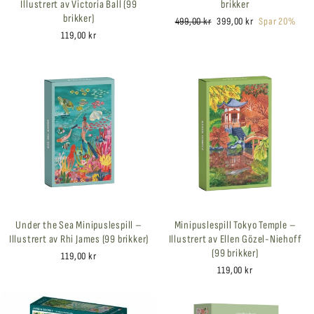
Illustrert av Victoria Ball (99
brikker
brikker)
Ordinær
Salgspris
499,00 kr
399,00 kr
Spar 20%
pris
119,00 kr
Under the Sea Minipuslespill –
Minipuslespill Tokyo Temple –
Illustrert av Rhi James (99 brikker)
Illustrert av Ellen Gözel-Niehoff
(99 brikker)
119,00 kr
119,00 kr