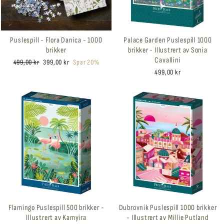
Puslespill - Flora Danica - 1000
Palace Garden Puslespill 1000
brikker
brikker - Illustrert av Sonia
Cavallini
Ordinær
Salgspris
499,00 kr
399,00 kr
Spar 20%
pris
499,00 kr
Flamingo Puslespill 500 brikker -
Dubrovnik Puslespill 1000 brikker
Illustrert av Kamyira
- Illustrert av Millie Putland