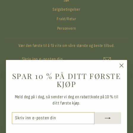
Søk
Salgsbetingelser
Frakt/Retur
Personvern
Vær den første til å få vite om våre største og beste tilbud.
SKRIV
ABONNER
INN
E-
POSTEN
"Lukk
SPAR 10 % PÅ DITT FØRSTE
DIN
Instagram
vindue
KJØP
SPRÅK
Meld deg på i dag, så sender vi deg en rabattkode på 10 % til
Norsk (bokmål)
ditt første kjøp.
SKRIV
ABONNER
INN
E-
© 2026 Strå & Spire AS
POSTEN