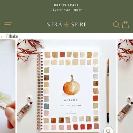
Hopp
GRATIS FRAKT
til
På varer over 1500 kr
Sett
innhold
på
MENY
SØK
H
pause
← Tilbake