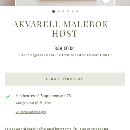
LUKK
VINDUET
AKVARELL MALEBOK -
HØST
Ordinær
349,00 kr
pris
Frakt beregnes i kassen - Fri frakt på bestillinger over 1500 kr
LEGG I HÅNDKURV
Kan hentes på
Sluppenvegen 23
Vanligvis klar på 24 timer
Vis butikkinformasjon
Et vakkert akvarellhefte med høsttema, fullt av varme farger,