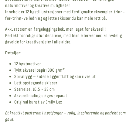
naturmotiver og kreative muligheter.
Inneholder 12 høstillustrasjoner med ferdigmalte eksempler, trinn-
for-trinn-veiledning og lette skisser du kan male rett på.
Akkurat som en fargeleggingsbok, men laget for akvarell!
Perfekt for rolige stunder alene, med barn eller venner. En nydelig
gaveidé for kreative sjeler i alle aldre.
Detaljer:
12 høstmotiver
Tykt akvarellpapir (300 g/m²)
Spiralrygg – sidene ligger flatt og kan rives ut
Lett opptegnede skisser
Størrelse: 16,5 × 23 cm
Akvarellmaling selges separat
Original kunst av Emily Lex
Et kreativt pusterom i høstfarger – rolig, inspirerende og perfekt som
gave.