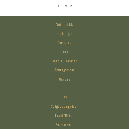
LES MER
Nettbutikk
Inspirasjon
Foredrag
Kurs
Bestill Blomster
Åpningstider
Om oss
Søk
Salgsbetingelser
Frakt/Retur
Personvern