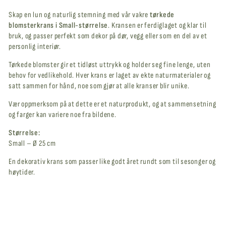
Skap en lun og naturlig stemning med vår vakre
tørkede
blomsterkrans i Small-størrelse
. Kransen er ferdiglaget og klar til
bruk, og passer perfekt som dekor på dør, vegg eller som en del av et
personlig interiør.
Tørkede blomster gir et tidløst uttrykk og holder seg fine lenge, uten
behov for vedlikehold. Hver krans er laget av ekte naturmaterialer og
satt sammen for hånd, noe som gjør at alle kranser blir unike.
Vær oppmerksom på at dette er et naturprodukt, og at sammensetning
og farger kan variere noe fra bildene.
Størrelse:
Small – Ø 25 cm
En dekorativ krans som passer like godt året rundt som til sesonger og
høytider.