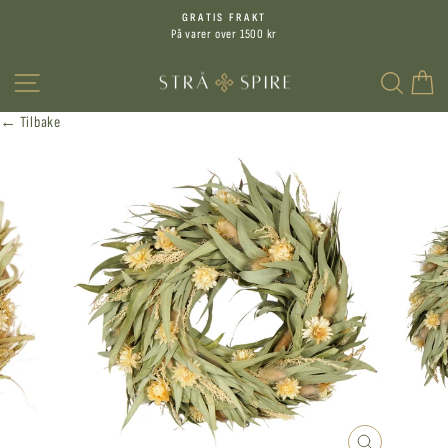
Hopp
GRATIS FRAKT
til
På varer over 1500 kr
Sett
innhold
på
MENY
SØK
H
pause
← Tilbake