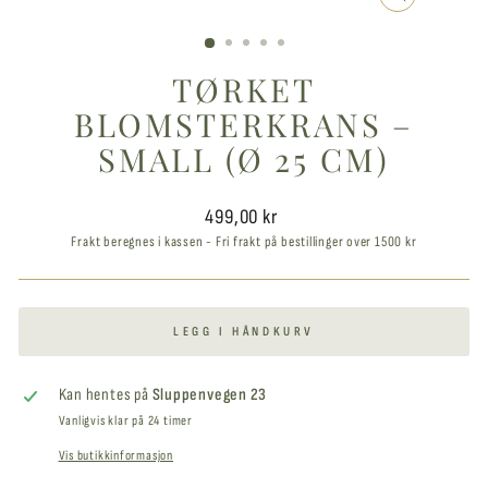
LUKK
VINDUET
TØRKET
BLOMSTERKRANS –
SMALL (Ø 25 CM)
Ordinær
499,00 kr
pris
Frakt beregnes i kassen - Fri frakt på bestillinger over 1500 kr
LEGG I HÅNDKURV
Kan hentes på
Sluppenvegen 23
Vanligvis klar på 24 timer
Vis butikkinformasjon