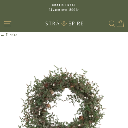
Hopp
GRATIS FRAKT
til
På varer over 1500 kr
Sett
innhold
på
MENY
SØK
H
pause
← Tilbake