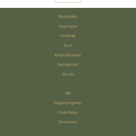
Nettbutikk
Inspirasjon
Foredrag
Kurs
Bestill Blomster
Åpningstider
Om oss
Søk
Salgsbetingelser
Frakt/Retur
Personvern