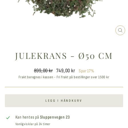
LU
VIN
JULEKRANS - Ø50 CM
Ordinær
Salgspris
899,00 kr
749,00 kr
Spar 17%
pris
Frakt beregnes i kassen - Fri frakt på bestillinger over 1500 kr
LEGG I HÅNDKURV
Kan hentes på
Sluppenvegen 23
Vanligvis klar på 24 timer