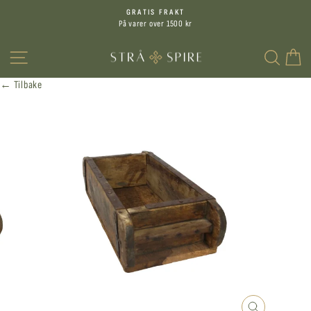
Hopp
GRATIS FRAKT
til
På varer over 1500 kr
Sett
innhold
på
MENY
SØK
H
pause
← Tilbake