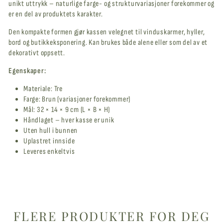
unikt uttrykk – naturlige farge- og strukturvariasjoner forekommer og
er en del av produktets karakter.
Den kompakte formen gjør kassen velegnet til vinduskarmer, hyller,
bord og butikkeksponering. Kan brukes både alene eller som del av et
dekorativt oppsett.
Egenskaper:
Materiale: Tre
Farge: Brun (variasjoner forekommer)
Mål: 32 × 14 × 9 cm (L × B × H)
Håndlaget – hver kasse er unik
Uten hull i bunnen
Uplastret innside
Leveres enkeltvis
FLERE PRODUKTER FOR DEG