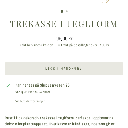
LUKK
VINDUET
TREKASSE I TEGLFORM
Ordinær
199,00 kr
pris
Frakt beregnes i kassen - Fri frakt på bestillinger over 1500 kr
LEGG I HÅNDKURV
Kan hentes på
Sluppenvegen 23
Vanligvis klar på 24 timer
Vis butikkinformasjon
Rustikk og dekorativ
trekasse i teglform
, perfekt til oppbevaring,
dekor eller planteoppsett. Hver kasse er
håndlaget
, noe som gir et