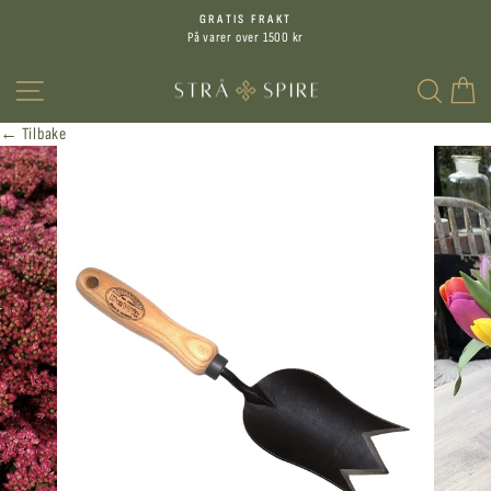
Hopp
GRATIS FRAKT
til
På varer over 1500 kr
Sett
innhold
på
MENY
SØK
H
pause
← Tilbake