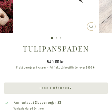
LUKK
VINDUET
TULIPANSPADEN
Ordinær
549,00 kr
pris
Frakt beregnes i kassen - Fri frakt på bestillinger over 1500 kr
LEGG I HÅNDKURV
Kan hentes på
Sluppenvegen 23
Vanligvis klar på 24 timer