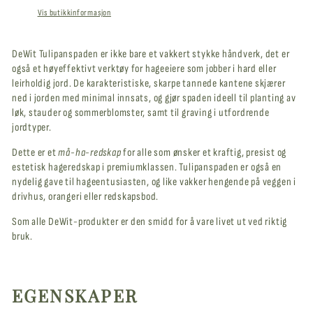
Vis butikkinformasjon
DeWit Tulipanspaden er ikke bare et vakkert stykke håndverk, det er
også et høyeffektivt verktøy for hageeiere som jobber i hard eller
leirholdig jord. De karakteristiske, skarpe tannede kantene skjærer
ned i jorden med minimal innsats, og gjør spaden ideell til planting av
løk, stauder og sommerblomster, samt til graving i utfordrende
jordtyper.
Dette er et
må-ha-redskap
for alle som ønsker et kraftig, presist og
estetisk hageredskap i premiumklassen. Tulipanspaden er også en
nydelig gave til hageentusiasten, og like vakker hengende på veggen i
drivhus, orangeri eller redskapsbod.
Som alle DeWit-produkter er den smidd for å vare livet ut ved riktig
bruk.
EGENSKAPER