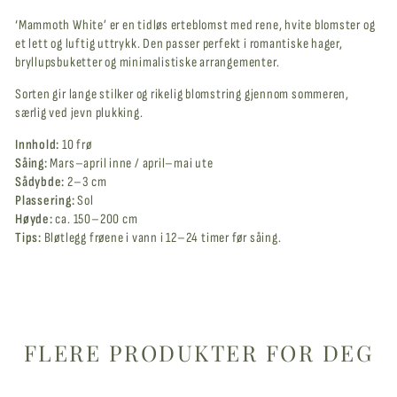
‘Mammoth White’ er en tidløs erteblomst med rene, hvite blomster og
et lett og luftig uttrykk. Den passer perfekt i romantiske hager,
bryllupsbuketter og minimalistiske arrangementer.
Sorten gir lange stilker og rikelig blomstring gjennom sommeren,
særlig ved jevn plukking.
Innhold:
10 frø
Såing:
Mars–april inne / april–mai ute
Sådybde:
2–3 cm
Plassering:
Sol
Høyde:
ca. 150–200 cm
Tips:
Bløtlegg frøene i vann i 12–24 timer før såing.
FLERE PRODUKTER FOR DEG