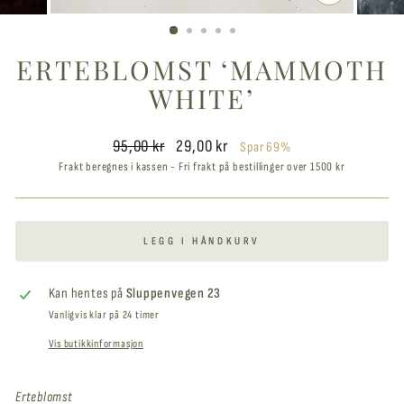
LUKK
VINDUET
ERTEBLOMST ‘MAMMOTH
WHITE’
Ordinær
Salgspris
95,00 kr
29,00 kr
Spar 69%
pris
Frakt beregnes i kassen - Fri frakt på bestillinger over 1500 kr
LEGG I HÅNDKURV
Kan hentes på
Sluppenvegen 23
Vanligvis klar på 24 timer
Vis butikkinformasjon
Erteblomst