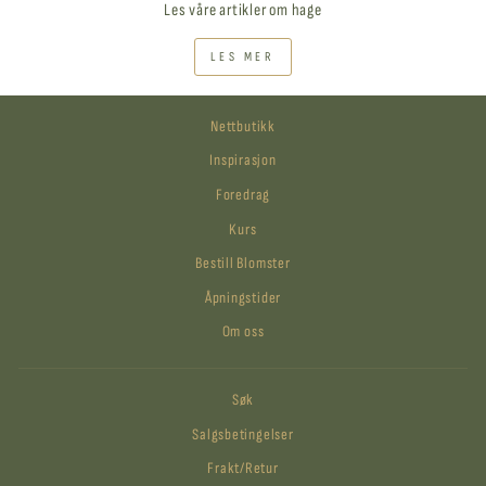
Les våre artikler om hage
LES MER
Nettbutikk
Inspirasjon
Foredrag
Kurs
Bestill Blomster
Åpningstider
Om oss
Søk
Salgsbetingelser
Frakt/Retur