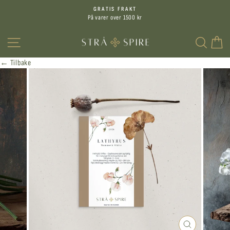
Hopp
GRATIS FRAKT
til
På varer over 1500 kr
Sett
innhold
på
MENY
SØK
H
pause
← Tilbake