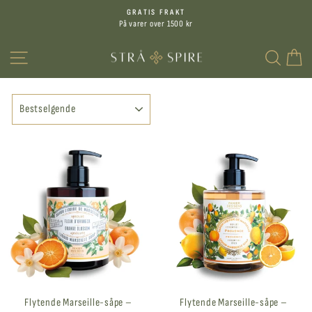
Hopp
GRATIS FRAKT
til
På varer over 1500 kr
Sett
innhold
på
MENY
SØK
H
pause
SORTER
Flytende Marseille-såpe –
Flytende Marseille-såpe –