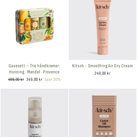
Gavesett – Trio håndkremer:
Kitsch - Smoothing Air Dry Cream
Honning · Mandel · Provence
249,00 kr
Ordinær
Salgspris
499,00 kr
349,00 kr
Spar 30%
pris